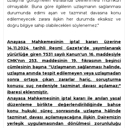
uzlaşma görüşmeleri esnasında belirlenmesi mümkün 
olmayabilir. Buna göre ilgililerin uzlaşmanın sağlanması 
durumunda edimi aşan ve tazminat davasına konu 
edilemeyecek zarara ilişkin her durumda eksiksiz ve 
doğru bilgiye sahip olabilecekleri söylenemez."
Anayasa Mahkemesinin iptal kararı üzerine 
14.11.2024 tarihli Resmî Gazete'de yayımlanarak 
yürürlüğe giren 7531 sayılı Kanun'un 16. maddesiyle 
CMK'nın 253. maddesinin 19. fıkrasının beşinci 
cümlesinin başına “Uzlaşmanın sağlanması halinde, 
uzlaşma anında tespit edilemeyen veya uzlaşmadan 
sonra ortaya çıkan zararlar hariç, soruşturma 
konusu suç nedeniyle tazminat davası açılamaz;" 
ibaresi eklenmiştir.
Anayasa Mahkemesinin iptal kararı ile anılan yasal 
düzenleme birlikte değerlendirildiğinde bahse 
konu hukuki süreç sonrasında uzlaşma hâlinde 
tazminat davası açılamayacağına ilişkin Dairemizin 
yerleşik uygulamasından dönülmesi zorunluluğu 