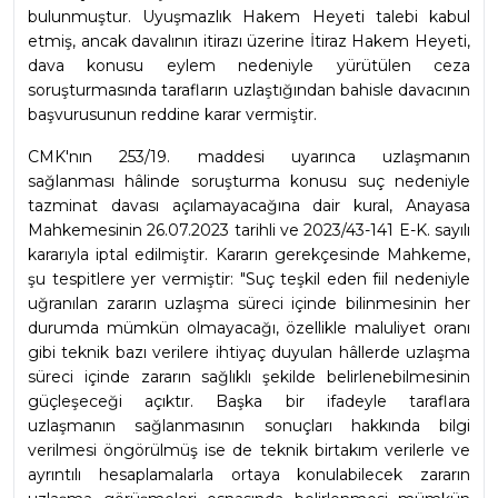
bulunmuştur. Uyuşmazlık Hakem Heyeti talebi kabul 
etmiş, ancak davalının itirazı üzerine İtiraz Hakem Heyeti, 
dava konusu eylem nedeniyle yürütülen ceza 
soruşturmasında tarafların uzlaştığından bahisle davacının 
başvurusunun reddine karar vermiştir.
CMK'nın 253/19. maddesi uyarınca uzlaşmanın 
sağlanması hâlinde soruşturma konusu suç nedeniyle 
tazminat davası açılamayacağına dair kural, Anayasa 
Mahkemesinin 26.07.2023 tarihli ve 2023/43-141 E-K. sayılı 
kararıyla iptal edilmiştir. Kararın gerekçesinde Mahkeme, 
şu tespitlere yer vermiştir: "Suç teşkil eden fiil nedeniyle 
uğranılan zararın uzlaşma süreci içinde bilinmesinin her 
durumda mümkün olmayacağı, özellikle maluliyet oranı 
gibi teknik bazı verilere ihtiyaç duyulan hâllerde uzlaşma 
süreci içinde zararın sağlıklı şekilde belirlenebilmesinin 
güçleşeceği açıktır. Başka bir ifadeyle taraflara 
uzlaşmanın sağlanmasının sonuçları hakkında bilgi 
verilmesi öngörülmüş ise de teknik birtakım verilerle ve 
ayrıntılı hesaplamalarla ortaya konulabilecek zararın 