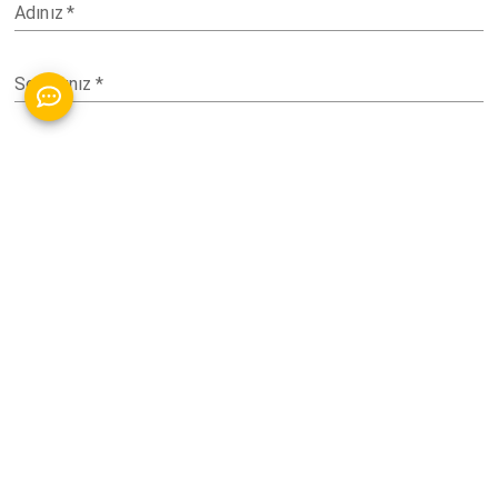
Adınız
*
Soyadınız
*
E-posta adresiniz
*
Konu
*
İletiniz (tercihe bağlı)
KVKK
Aydınlatma Metni
ve
Açık Rıza Metni
Okudum.
Gönder