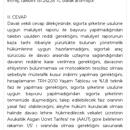
etmiş, talebini 151.252,35 TL olarak artırmıştır.
II. CEVAP
Davalı vekili cevap dilekçesinde; sigorta şirketine usulüne 
uygun maluliyet raporu ile başvuru yapılmadığından 
talebin usulden reddi gerektiğini, maluliyet raporunun 
kaza tarihi itibariyle yürürlükte bulunan yönetmelik 
hükümlerine uygun hazırlanmadığını, sigortalı araç 
sürücüsü ile davacı arasında uzlaşma sağlandığından 
davanın reddine karar verilmesi gerektiğini, davacının 
ehliyetinin bulunmaması ve motosikletin tescilsiz olması 
sebebiyle müterafik kusur indirimi yapılması gerektiğini, 
hesaplamanın TRH-2010 Yaşam Tablosu ve %1,8 teknik 
faiz ile yapılması gerektiğini, sigorta şirketine usulüne 
uygun başvuru yapılmadığından sigorta şirketinin 
temerrüde düşmediğini, talep edilebilecek faiz oranının 
yasal faiz olabileceğini, aleyhe hüküm kurulacak olması 
halinde davacı lehine hükmedilecek vekalet ücretinin 
Avukatlık Asgari Ücret Tarifesi' ne (AAÜT) göre belirlenen 
rakamın 1/5' i oranında olması gerektiğini savunarak 