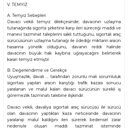
V. TEMYİZ
A. Temyiz Sebepleri
Davacı vekili temyiz dilekçesinde; davacının uzlaşma 
tutanağında sigorta şirketine karşı ileri süreceği maddi ve 
manevi tazminat taleplerini saklı tuttuğunu, sigortalı araç 
sürücüsünün uzlaşma tutanağı ile ödediği miktarın aracın 
hasarına yönelik olduğunu, davanın reddi halinde 
davacının büyük hak kaybına uğrayacağını belirterek 
kararı temyiz etmiştir.
B. Değerlendirme ve Gerekçe
Uyuşmazlık, davalı ... tarafından zorunlu mali sorumluluk 
sigortası yapılan aracın karıştığı trafik kazası sonucu 
yaralanan ve malul kalan davacı sürücünün sürekli iş 
göremezlik tazminatı talebine ilişkindir.
Davacı vekili, davalıya sigortalı araç sürücüsü ile sürücü 
olan davacının yaptıkları kaza neticesinde davacının 
yaralanıp malul kaldığını ileri sürerek bedensel zarar 
nedeniyle oluşan maddi tazminat isteminde 