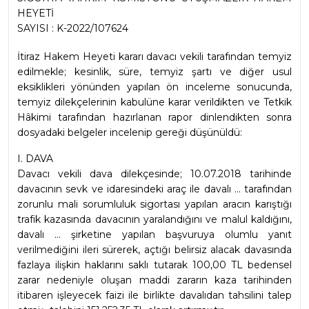
HEYETİ
SAYISI : K-2022/107624
İtiraz Hakem Heyeti kararı davacı vekili tarafından temyiz 
edilmekle; kesinlik, süre, temyiz şartı ve diğer usul 
eksiklikleri yönünden yapılan ön inceleme sonucunda, 
temyiz dilekçelerinin kabulüne karar verildikten ve Tetkik 
Hâkimi tarafından hazırlanan rapor dinlendikten sonra 
dosyadaki belgeler incelenip gereği düşünüldü:
I. DAVA
Davacı vekili dava dilekçesinde; 10.07.2018 tarihinde 
davacının sevk ve idaresindeki araç ile davalı ... tarafından 
zorunlu mali sorumluluk sigortası yapılan aracın karıştığı 
trafik kazasında davacının yaralandığını ve malul kaldığını, 
davalı ... şirketine yapılan başvuruya olumlu yanıt 
verilmediğini ileri sürerek, açtığı belirsiz alacak davasında 
fazlaya ilişkin haklarını saklı tutarak 100,00 TL bedensel 
zarar nedeniyle oluşan maddi zararın kaza tarihinden 
itibaren işleyecek faizi ile birlikte davalıdan tahsilini talep 