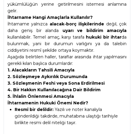
yükümlülüğün yerine getirilmesini istemesi anlamına 
gelir.
İhtarname Hangi Amaçlarla Kullanılır?
İhtarname yalnızca 
alacak-borç ilişkilerinde
 değil, çok 
daha geniş bir alanda 
uyarı ve bildirim amacıyla
kullanılabilir. Temel amaç, karşı tarafa 
hukuki bir ihtar
da 
bulunmak, yani bir durumun varlığını ya da talebin 
ciddiyetini resmî şekilde ortaya koymaktır.
Aşağıda belirtilen haller, taraflar arasında ihtar yapılmasını 
gerekli kılan başlıca durumlardır:
1. Alacakların Tahsili Amacıyla
2. Sözleşmeye Aykırılık Durumunda
3. Sözleşmenin Feshi veya Sona Erdirilmesi
4. Bir Hakkın Kullanılacağına Dair Bildirim
5. İhlalin Önlenmesi Amacıyla
İhtarnamenin Hukuki Önemi Nedir?
Resmî bir delildir:
 Yazılı ve noter kanalıyla 
gönderildiği takdirde, muhatabına ulaştığı tarihiyle 
birlikte resmi delil niteliği taşır.