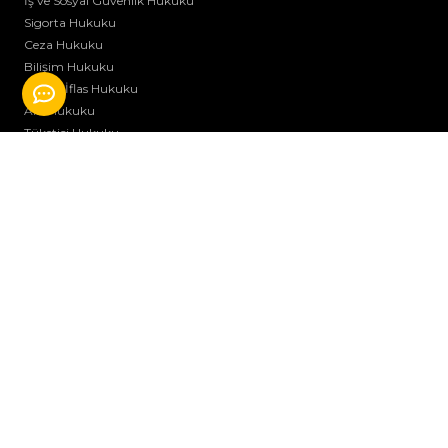
İş ve Sosyal Güvenlik Hukuku
Sigorta Hukuku
Ceza Hukuku
Bilişim Hukuku
İcra ve İflas Hukuku
Aile Hukuku
Tüketici Hukuku
Kira Ve Tahliye Hukuku
Arabuluculuk
Ticaret Hukuku
İdare Hukuku
Miras Hukuku
Diğer Hukuki Hizmetler
YASAL BİLGİLENDİRME
Çerez Politikası
KVKK Aydınlatma Metni
Veri Sahibi Başvuru Formu
İÇERİKLER
Makaleler
Basında Biz