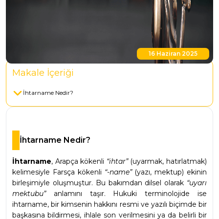
16 Haziran 2025
Makale İçeriği
İhtarname Nedir?
İhtarname Nedir?
İhtarname
, Arapça kökenli 
“ihtar”
 (uyarmak, hatırlatmak) 
kelimesiyle Farsça kökenli 
“-name”
 (yazı, mektup) ekinin 
birleşimiyle oluşmuştur. Bu bakımdan dilsel olarak 
“uyarı 
mektubu”
 anlamını taşır. Hukuki terminolojide ise 
ihtarname, bir kimsenin hakkını resmi ve yazılı biçimde bir 
başkasına bildirmesi, ihlale son verilmesini ya da belirli bir 