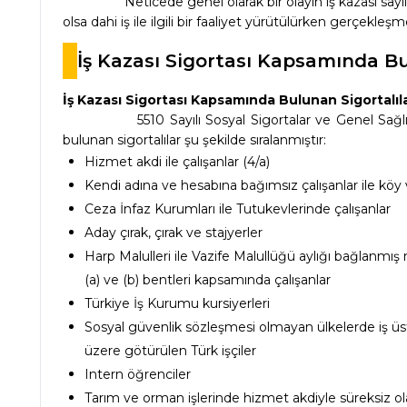
                 Neticede genel olarak bir olayın iş kazası s
olsa dahi iş ile ilgili bir faaliyet yürütülürken gerçekle
İş Kazası Sigortası Kapsamında Bu
İş Kazası Sigortası Kapsamında Bulunan Sigortalıl
               5510 Sayılı Sosyal Sigortalar ve Genel Sa
bulunan sigortalılar şu şekilde sıralanmıştır:
Hizmet akdi ile çalışanlar (4/a)
Kendi adına ve hesabına bağımsız çalışanlar ile köy
Ceza İnfaz Kurumları ile Tutukevlerinde çalışanlar
Aday çırak, çırak ve stajyerler
Harp Malulleri ile Vazife Malullüğü aylığı bağlanmış
(a) ve (b) bentleri kapsamında çalışanlar
Türkiye İş Kurumu kursiyerleri
Sosyal güvenlik sözleşmesi olmayan ülkelerde iş üstle
üzere götürülen Türk işçiler
Intern öğrenciler
Tarım ve orman işlerinde hizmet akdiyle süreksiz olar