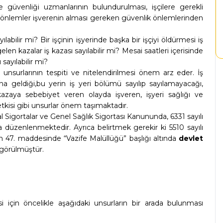
 güvenliği uzmanlarının bulundurulması, işçilere gerekli 
ri önlemler işverenin alması gereken güvenlik önlemlerinden 
bilir mi? Bir işçinin işyerinde başka bir işçiyi öldürmesi iş 
len kazalar iş kazası sayılabilir mi? Mesai saatleri içerisinde 
sayılabilir mi?
unsurlarının tespiti ve nitelendirilmesi önem arz eder. İş 
 geldiği,bu yerin iş yeri bölümü sayılıp sayılamayacağı, 
aya sebebiyet veren olayda işveren, işyeri sağlığı ve 
etkisi gibi unsurlar önem taşımaktadır.
syal Sigortalar ve Genel Sağlık Sigortası Kanununda, 6331 sayılı 
düzenlenmektedir. Ayrıca belirtmek gerekir ki 5510 sayılı 
n 47. maddesinde “Vazife Malüllüğü” başlığı altında
 devlet 
öngörülmüştür. 
si için öncelikle aşağıdaki unsurların bir arada bulunması 