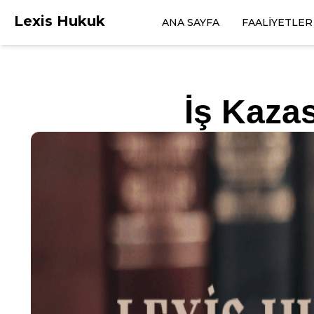
Lexis Hukuk
ANA SAYFA
FAALİYETLER
İş Kazas