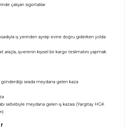
nde çalışan sigortalılar
sadıyla iş yerinden ayrılıp evine doğru giderken yolda 
 ait araçla, işverenin kişisel bir kargo teslimatını yapmak 
yere gönderdiği sırada meydana gelen kaza
aza
kkabı sebebiyle meydana gelen iş kazası (Yargıtay HGK 
ı)
r