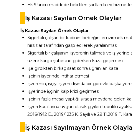
Ek 9’uncu maddede belirtilen şartlarda ev hizmetleri
İş Kazası Sayılan Örnek Olaylar
İş Kazası Sayılan Örnek Olaylar
Sigortalı çalışan bir kadının, bebeğini emzirmek mak
hırsızlar tarafından gasp edilerek yaralanması
Sigortalı bir çalışanın, işverenin talimatı ve iş yerine
üzere kargo şubesine giderken kaza geçirmesi
İşe girdikten birkaç saat sonra uğranılan kaza
İşçinin işyerinde intihar etmesi
İşverenin, işçiyi iş yeri dışında bir görevle başka 
İşyerinde işçinin kalp krizi geçirmesi
İşçinin fazla mesai yaptığı sırada meydana gelen k
İşyeri kurallarına uygun olarak giyilen topuklu aya
2016/1912 E., 2019/1235 K. Sayılı ve 28.11.2019 T. Karar
İş Kazası Sayılmayan Örnek Olayla