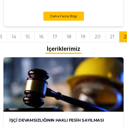
Daha Fazla Bilgi
3
14
15
16
17
18
19
20
21
2
İçeriklerimiz
İŞÇİ DEVAMSIZLIĞININ HAKLI FESİH SAYILMASI