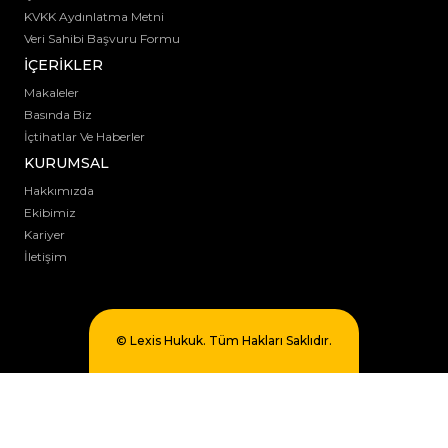
KVKK Aydınlatma Metni
Veri Sahibi Başvuru Formu
İÇERİKLER
Makaleler
Basında Biz
İçtihatlar Ve Haberler
KURUMSAL
Hakkımızda
Ekibimiz
Kariyer
İletişim
© Lexis Hukuk. Tüm Hakları Saklıdır.