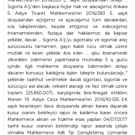
Mahkemesi'nin 2016/283 E. sayılı dosyasından dolayı ... 
Sigorta A.Ş.'den başkaca hiçbir hak ve alacağımız Ankara 
5. Asliye Ticaret Mahkemesi'nin 2016/283 E. sayılı 
dosyasından açtığımız ve açacağımız tüm davalardan, 
icra takiplerinden, keşide ettiğimiz ve edeceğimiz 
ihtarnamelerden, fazlaya dair haklarımızı da kapsar 
şekilde, davalı ... Sigorta A.Ş.'yi, sigortalısı ve sigortalı araç 
sürücüsünü tamamen, gayrı kabili rücu olmak üzere 
mutlak ve kesin şekilde ibra eder, ... işbu ibranamede 
zikredilen ödemenin yapılmasına müteakip 5 iş günü 
içinde; ilgili mahkeme dosyasına ödemeden dolayı 
davanın konusuz kaldığına ilişkin talepte bulunulacağı..." 
şeklinde taahhüt verilmekle davalı sigortacı, sigortalı ve 
sürücüyü asıl alacak, vekalet alacağı ve faiz olmak üzere 
toplam 225.850,00TL karşılığında ibra-feragat ettikleri, 
Mersin 19. Asliye Ceza Mahkemesi'nin 2016/92-535 EK 
sayılı kesinleşen dava dosyasında alınan karara dayanak 
kusur oranını belirleyici rapor ile kaldırma kararı öncesi 
Mahkemece alınan ve hükme esas yapılan 04/07/2017 
tarihli kusur oranının belirlendiği rapor arasında çelişki 
olmakla Mahkemece Adli Tıp Genişletilmiş Uzmanlar 