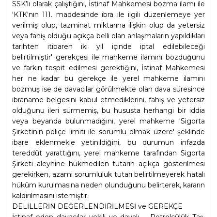
SSK’lı olarak çalıştığını, İstinaf Mahkemesi bozma ilamı ile 
'KTK'nın 111. maddesinde ibra ile ilgili düzenlemeye yer 
verilmiş olup, tazminat miktarına ilişkin olup da yetersiz 
veya fahiş olduğu açıkça belli olan anlaşmaların yapıldıkları 
tarihten itibaren iki yıl içinde iptal edilebileceği 
belirtilmiştir' gerekçesi ile mahkeme ilamını bozduğunu 
ve farkın tespit edilmesi gerektiğini, İstinaf Mahkemesi 
her ne kadar bu gerekçe ile yerel mahkeme ilamını 
bozmuş ise de davacılar görülmekte olan dava süresince 
ibraname belgesini kabul etmediklerini, fahiş ve yetersiz 
olduğunu ileri sürmemiş, bu hususta herhangi bir iddia 
veya beyanda bulunmadığını, yerel mahkeme 'Sigorta 
Şirketinin poliçe limiti ile sorumlu olmak üzere' şeklinde 
ibare eklenmekle yetinildiğini, bu durumun infazda 
tereddüt yarattığını, yerel mahkeme tarafından Sigorta 
Şirketi aleyhine hükmedilen tutarın açıkça gösterilmesi 
gerekirken, azami sorumluluk tutarı belirtilmeyerek hatalı 
hüküm kurulmasına neden olunduğunu belirterek, kararın 
kaldırılmasını istemiştir.
DELİLLERİN DEĞERLENDİRİLMESİ ve GEREKÇE