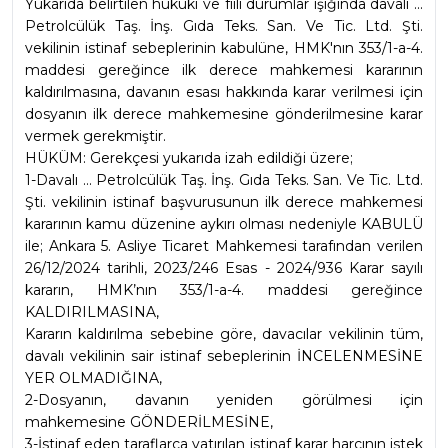
Yukarıda belirtilen hukuki ve fiili durumlar ışığında davalı ... 
Petrolcülük Taş. İnş. Gıda Teks. San. Ve Tic. Ltd. Şti. 
vekilinin istinaf sebeplerinin kabulüne, HMK'nın 353/1-a-4. 
maddesi gereğince ilk derece mahkemesi kararının 
kaldırılmasına, davanın esası hakkında karar verilmesi için 
dosyanın ilk derece mahkemesine gönderilmesine karar 
vermek gerekmiştir.
HÜKÜM: Gerekçesi yukarıda izah edildiği üzere;
1-Davalı ... Petrolcülük Taş. İnş. Gıda Teks. San. Ve Tic. Ltd. 
Şti. vekilinin istinaf başvurusunun ilk derece mahkemesi 
kararının kamu düzenine aykırı olması nedeniyle KABULÜ 
ile; Ankara 5. Asliye Ticaret Mahkemesi tarafından verilen 
26/12/2024 tarihli, 2023/246 Esas - 2024/936 Karar sayılı 
kararın, HMK’nın 353/1-a-4. maddesi gereğince 
KALDIRILMASINA,
Kararın kaldırılma sebebine göre, davacılar vekilinin tüm, 
davalı vekilinin sair istinaf sebeplerinin İNCELENMESİNE 
YER OLMADIĞINA,
2-Dosyanın, davanın yeniden görülmesi için 
mahkemesine GÖNDERİLMESİNE,
3-İstinaf eden taraflarca yatırılan istinaf karar harcının istek 