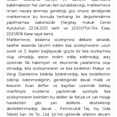
bakılmaksızın her zaman ileri sürülebileceği, mahkemece 
re'sen nazara alınması gerektiği göz önüne alındığında 
mahkemece bu konuda herhangi bir değerlendirme 
yapılmaması isabetsizdir (Yargıtay Hukuk Genel 
Kurulunun 22.06.2021 tarih ve 2021/(17)4-104 Esas, 
2021/818 Karar sayılı ilamı).
Mahkemece, kiralama sözleşmesi dikkate alınarak, 
taraflar arasında tanzim edilen kira sözleşmesinin uzun 
süreli ve 3. kişileri bağlayacak güçte bir kira sözleşmesi 
olup olmadığı, aracın teslim edilip edilmediği, araç 
üzerinde fiili hakimiyet ve ekonomik yararlanma olup 
olmadığı, kira sözleşmesinin ve kira bedelinin Maliye ve 
Vergi Dairelerine bildirilip bildirilmediği, kira bedellerinin 
ödenip ödenmediğinin, gerektiğinde davalı malik ve 
kiracının ticari defter ve kayıtları üzerinde bilirkişi 
marifetiyle inceleme yaptırılmak suretiyle kira 
sözleşmesinin belirtilen bu deliller ile fatura ve cari hesap 
hareketleri gibi yan delillerle desteklenip 
desteklenmediği, davalı ... Petrolcülük Taş. İnş. Gıda 
Tekstil San. Ve Tic. Ltd. Şti.’nin işletenlik sıfatının devam 