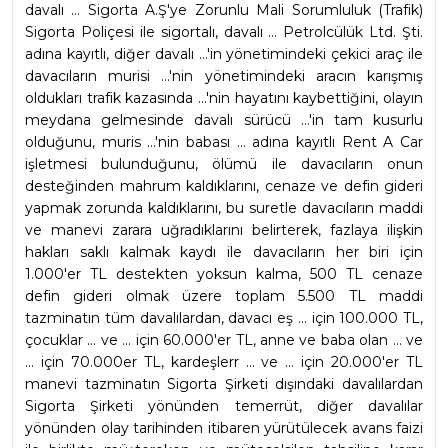
davalı ... Sigorta A.Ş'ye Zorunlu Mali Sorumluluk (Trafik) 
Sigorta Poliçesi ile sigortalı, davalı ... Petrolcülük Ltd. Şti. 
adına kayıtlı, diğer davalı ...'in yönetimindeki çekici araç ile 
davacıların murisi ...'nin yönetimindeki aracın karışmış 
oldukları trafik kazasında ...'nin hayatını kaybettiğini, olayın 
meydana gelmesinde davalı sürücü ...'in tam kusurlu 
olduğunu, muris ...'nin babası ... adına kayıtlı Rent A Car 
işletmesi bulunduğunu, ölümü ile davacıların onun 
desteğinden mahrum kaldıklarını, cenaze ve defin gideri 
yapmak zorunda kaldıklarını, bu suretle davacıların maddi 
ve manevi zarara uğradıklarını belirterek, fazlaya ilişkin 
hakları saklı kalmak kaydı ile davacıların her biri için 
1.000'er TL destekten yoksun kalma, 500 TL cenaze 
defin gideri olmak üzere toplam 5.500 TL maddi 
tazminatın tüm davalılardan, davacı eş ... için 100.000 TL, 
çocuklar ... ve ... için 60.000'er TL, anne ve baba olan ... ve 
... için 70.000er TL, kardeşlerr ... ve ... için 20.000'er TL 
manevi tazminatın Sigorta Şirketi dışındaki davalılardan 
Sigorta Şirketi yönünden temerrüt, diğer davalılar 
yönünden olay tarihinden itibaren yürütülecek avans faizi 