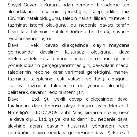
Sosyal Güvenlik Kurumu'ndan herhangi bir ödeme alıp 
almadıklarının tespitinin gerektiğini, talep edilen faiz 
türünün hatalı olduğunu, talebin haksız fiilden mütevellit 
tazminat istemi olduğunu, bu nedenle davacı tarafın 
ticari faiz talebinin hatalı olduğunu belirterek, davanın 
reddini savunmuştur.
Davalı ... vekili cevap dilekçesinde; olayın meydana 
gelmesinde davalının kusursuz olduğunu, dava 
dilekçesindeki kusura yönelik iddia ile murisin gelirine 
yönelik iddianın gerçeği yansıtmadığını, davacıların maddi 
taleplerinin reddine karar verilmesi gerektiğini, manevi 
tazminat taleplerinin çok yüksek ve fahiş olduğunu, 
manevi tazminat taleplerinin de yerinde olmadığını 
belirterek, davanın reddini istemiştir.
Davalı ... Ltd. Şti. vekili cevap dilekçesinde; davalı 
tarafından dava konusu olaya karışan aracı Mersin 1. 
Noterliği'nin 10.07.2015 tarihli "araç kiralama sözleşmesi" 
ile dava dışı ... Ltd. Şti'ye kiraladıklarını, bu nedenle davalı 
aleyhine açılan davanın husumet yönünden reddi 
gerektiğini, olayın meydana gelmesinde davalı Şirkete ait 