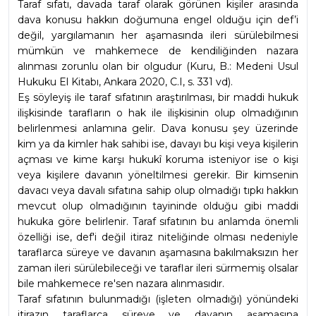
Taraf sıfatı, davada taraf olarak görünen kişiler arasında 
dava konusu hakkın doğumuna engel olduğu için def’i 
değil, yargılamanın her aşamasında ileri sürülebilmesi 
mümkün ve mahkemece de kendiliğinden nazara 
alınması zorunlu olan bir olgudur (Kuru, B.: Medeni Usul 
Hukuku El Kitabı, Ankara 2020, C.I, s. 331 vd).
Eş söyleyiş ile taraf sıfatının araştırılması, bir maddi hukuk 
ilişkisinde tarafların o hak ile ilişkisinin olup olmadığının 
belirlenmesi anlamına gelir. Dava konusu şey üzerinde 
kim ya da kimler hak sahibi ise, davayı bu kişi veya kişilerin 
açması ve kime karşı hukukî koruma isteniyor ise o kişi 
veya kişilere davanın yöneltilmesi gerekir. Bir kimsenin 
davacı veya davalı sıfatına sahip olup olmadığı tıpkı hakkın 
mevcut olup olmadığının tayininde olduğu gibi maddi 
hukuka göre belirlenir. Taraf sıfatının bu anlamda önemli 
özelliği ise, def'i değil itiraz niteliğinde olması nedeniyle 
taraflarca süreye ve davanın aşamasına bakılmaksızın her 
zaman ileri sürülebileceği ve taraflar ileri sürmemiş olsalar 
bile mahkemece re'sen nazara alınmasıdır.
Taraf sıfatının bulunmadığı (işleten olmadığı) yönündeki 
itirazın taraflarca süreye ve davanın aşamasına 