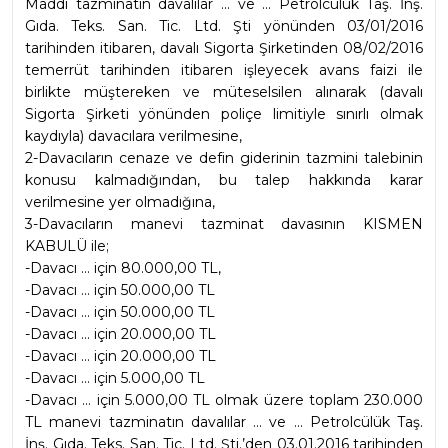
Maddi tazminatın davalılar ... ve ... Petrolcülük Taş. İnş. 
Gıda. Teks. San. Tic. Ltd. Şti yönünden 03/01/2016 
tarihinden itibaren, davalı Sigorta Şirketinden 08/02/2016 
temerrüt tarihinden itibaren işleyecek avans faizi ile 
birlikte müştereken ve müteselsilen alınarak (davalı 
Sigorta Şirketi yönünden poliçe limitiyle sınırlı olmak 
kaydıyla) davacılara verilmesine,
2-Davacıların cenaze ve defin giderinin tazmini talebinin 
konusu kalmadığından, bu talep hakkında karar 
verilmesine yer olmadığına,
3-Davacıların manevi tazminat davasının KISMEN 
KABULÜ ile;
-Davacı ... için 80.000,00 TL,
-Davacı ... için 50.000,00 TL
-Davacı ... için 50.000,00 TL
-Davacı ... için 20.000,00 TL
-Davacı ... için 20.000,00 TL
-Davacı ... için 5.000,00 TL
-Davacı ... için 5.000,00 TL olmak üzere toplam 230.000 
TL manevi tazminatın davalılar ... ve ... Petrolcülük Taş. 
İnş. Gıda. Teks. San. Tic. Ltd. Şti.’den 03.01.2016 tarihinden 