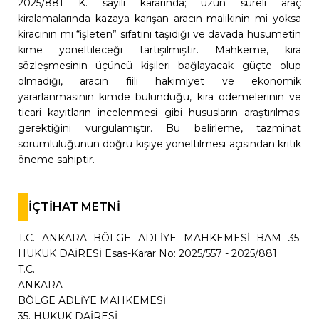
2025/881 K. sayılı kararında; uzun süreli araç 
kiralamalarında kazaya karışan aracın malikinin mi yoksa 
kiracının mı “işleten” sıfatını taşıdığı ve davada husumetin 
kime yöneltileceği tartışılmıştır. Mahkeme, kira 
sözleşmesinin üçüncü kişileri bağlayacak güçte olup 
olmadığı, aracın fiili hakimiyet ve ekonomik 
yararlanmasının kimde bulunduğu, kira ödemelerinin ve 
ticari kayıtların incelenmesi gibi hususların araştırılması 
gerektiğini vurgulamıştır. Bu belirleme, tazminat 
sorumluluğunun doğru kişiye yöneltilmesi açısından kritik 
öneme sahiptir.
İÇTİHAT METNİ
T.C. ANKARA BÖLGE ADLİYE MAHKEMESİ BAM 35. 
HUKUK DAİRESİ Esas-Karar No: 2025/557 - 2025/881
T.C.
ANKARA
BÖLGE ADLİYE MAHKEMESİ
35. HUKUK DAİRESİ