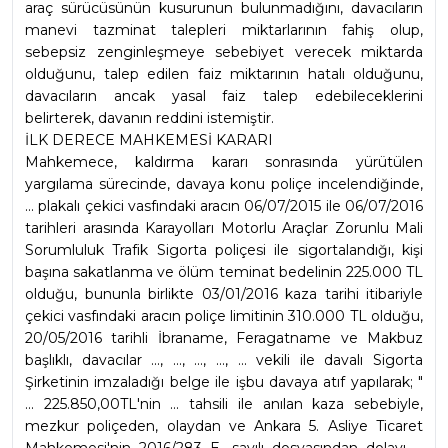
araç sürücüsünün kusurunun bulunmadığını, davacıların 
manevi tazminat talepleri miktarlarının fahiş olup, 
sebepsiz zenginleşmeye sebebiyet verecek miktarda 
olduğunu, talep edilen faiz miktarının hatalı olduğunu, 
davacıların ancak yasal faiz talep edebileceklerini 
belirterek, davanın reddini istemiştir.
İLK DERECE MAHKEMESİ KARARI
Mahkemece, kaldırma kararı sonrasında yürütülen 
yargılama sürecinde, davaya konu poliçe incelendiğinde, 
... plakalı çekici vasfındaki aracın 06/07/2015 ile 06/07/2016 
tarihleri arasında Karayolları Motorlu Araçlar Zorunlu Mali 
Sorumluluk Trafik Sigorta poliçesi ile sigortalandığı, kişi 
başına sakatlanma ve ölüm teminat bedelinin 225.000 TL 
olduğu, bununla birlikte 03/01/2016 kaza tarihi itibariyle 
çekici vasfındaki aracın poliçe limitinin 310.000 TL olduğu, 
20/05/2016 tarihli İbraname, Feragatname ve Makbuz 
başlıklı, davacılar ..., ..., ..., ..., ... vekili ile davalı Sigorta 
Şirketinin imzaladığı belge ile işbu davaya atıf yapılarak; " 
... 225.850,00TL'nin ... tahsili ile anılan kaza sebebiyle, 
mezkur poliçeden, olaydan ve Ankara 5. Asliye Ticaret 