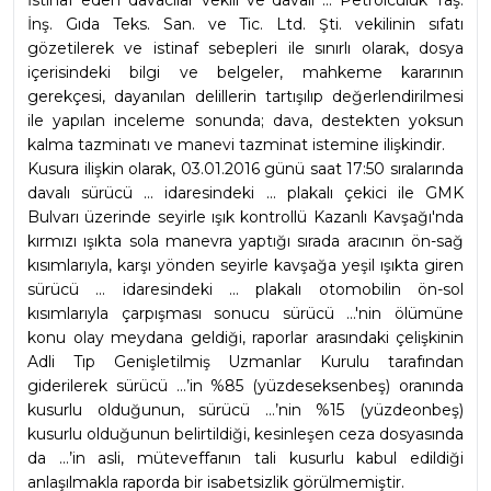
İstinaf eden davacılar vekili ve davalı ... Petrolcülük Taş. 
İnş. Gıda Teks. San. ve Tic. Ltd. Şti. vekilinin sıfatı 
gözetilerek ve istinaf sebepleri ile sınırlı olarak, dosya 
içerisindeki bilgi ve belgeler, mahkeme kararının 
gerekçesi, dayanılan delillerin tartışılıp değerlendirilmesi 
ile yapılan inceleme sonunda; dava, destekten yoksun 
kalma tazminatı ve manevi tazminat istemine ilişkindir.
Kusura ilişkin olarak, 03.01.2016 günü saat 17:50 sıralarında 
davalı sürücü ... idaresindeki ... plakalı çekici ile GMK 
Bulvarı üzerinde seyirle ışık kontrollü Kazanlı Kavşağı'nda 
kırmızı ışıkta sola manevra yaptığı sırada aracının ön-sağ 
kısımlarıyla, karşı yönden seyirle kavşağa yeşil ışıkta giren 
sürücü ... idaresindeki ... plakalı otomobilin ön-sol 
kısımlarıyla çarpışması sonucu sürücü ...'nin ölümüne 
konu olay meydana geldiği, raporlar arasındaki çelişkinin 
Adli Tıp Genişletilmiş Uzmanlar Kurulu tarafından 
giderilerek sürücü ...’in %85 (yüzdeseksenbeş) oranında 
kusurlu olduğunun, sürücü ...’nin %15 (yüzdeonbeş) 
kusurlu olduğunun belirtildiği, kesinleşen ceza dosyasında 
da ...’in asli, müteveffanın tali kusurlu kabul edildiği 
anlaşılmakla raporda bir isabetsizlik görülmemiştir.