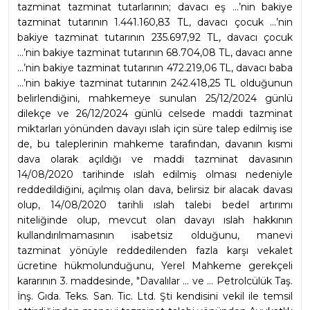
tazminat tazminat tutarlarının; davacı eş ...’nin bakiye 
tazminat tutarının 1.441.160,83 TL, davacı çocuk ...’nin 
bakiye tazminat tutarının 235.697,92 TL, davacı çocuk 
...’nin bakiye tazminat tutarının 68.704,08 TL, davacı anne 
...’nin bakiye tazminat tutarının 472.219,06 TL, davacı baba 
...’nin bakiye tazminat tutarının 242.418,25 TL olduğunun 
belirlendiğini, mahkemeye sunulan 25/12/2024 günlü 
dilekçe ve 26/12/2024 günlü celsede maddi tazminat 
miktarları yönünden davayı ıslah için süre talep edilmiş ise 
de, bu taleplerinin mahkeme tarafından, davanın kısmi 
dava olarak açıldığı ve maddi tazminat davasının 
14/08/2020 tarihinde ıslah edilmiş olması nedeniyle 
reddedildiğini, açılmış olan dava, belirsiz bir alacak davası 
olup, 14/08/2020 tarihli ıslah talebi bedel artırımı 
niteliğinde olup, mevcut olan davayı ıslah hakkının 
kullandırılmamasının isabetsiz olduğunu, manevi 
tazminat yönüyle reddedilenden fazla karşı vekalet 
ücretine hükmolunduğunu, Yerel Mahkeme gerekçeli 
kararının 3. maddesinde, "Davalılar ... ve ... Petrolcülük Taş. 
İnş. Gıda. Teks. San. Tic. Ltd. Şti kendisini vekil ile temsil 