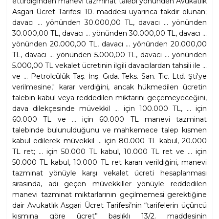
ettirdiğinden manevi tazminat talebi yönünden Avukatlık 
Asgari Ücret Tarifesi 10. maddesi uyarınca takdir olunan; 
davacı ... yönünden 30.000,00 TL, davacı ... yönünden 
30.000,00 TL, davacı ... yönünden 30.000,00 TL, davacı ... 
yönünden 20.000,00 TL, davacı ... yönünden 20.000,00 
TL, davacı ... yönünden 5.000,00 TL, davacı ... yönünden 
5.000,00 TL vekalet ücretinin ilgili davacılardan tahsili ile ... 
ve ... Petrolcülük Taş. İnş. Gıda. Teks. San. Tic. Ltd. Şti'ye 
verilmesine," karar verdiğini, ancak hükmedilen ücretin 
talebin kabul veya reddedilen miktarını geçemeyeceğini, 
dava dilekçesinde müvekkil ... için 100.000 TL, ... için 
60.000 TL ve ... için 60.000 TL manevi tazminat 
talebinde bulunulduğunu ve mahkemece talep kısmen 
kabul edilerek müvekkil ... için 80.000 TL kabul, 20.000 
TL ret; ... için 50.000 TL kabul, 10.000 TL ret ve ... için 
50.000 TL kabul, 10.000 TL ret kararı verildiğini, manevi 
tazminat yönüyle karşı vekalet ücreti hesaplanması 
sırasında, adı geçen müvekkiller yönüyle reddedilen 
manevi tazminat miktarlarının geçilmemesi gerektiğine 
dair Avukatlık Asgari Ücret Tarifesi’nin “tarifelerin üçüncü 
kısmına göre ücret” başlıklı 13/2. maddesinin 