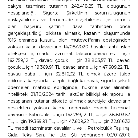
bakiye tazminat tutarının 242.418,25 TL olduğunun 
hesaplandığı, Sigorta Şirketlinin sorumluluğunun 
başlayabilmesi ve temerrüde düşebilmesi için zorunlu 
olan başvuru şartının dava tarihinden önce 
gerçekleştirildiği dikkate alınarak, kazanın oluşumunda 
%15 oranında kusurlu olan müteveffanın desteğinden 
yoksun kalan davacıların 14/08/2020 havale tarihli ıslah 
dilekçesi ile, maddi tazminat talebini davacı eş ... için 
162.759,12 TL, davacı çocuk ... için 38.803,57 TL, davacı 
çocuk ... için 19.369,91 TL, davacı anne ... için 47.609,22 TL, 
davacı baba ... için 32.816,32 TL olmak üzere talep 
edilmesi karşısında, taleple bağlı kalınarak, sigorta şirketi 
ödemeleri mahsup edildiğinde, hükme esas alınabilir 
nitelikteki 21/10/2024 tarihli aktüer bilirkişi ek raporu ile 
hesaplanan tutarlar dikkate alınmak suretiyle davacıların 
destekten yoksun kalma nedeniyle maddi tazminat 
davasının kabulü ile; ... için 162.759,12 TL, ... için 38.803,57 
TL, ... için 19.369,91 TL, ... için 47.609,22 TL, ... için 32.816,32 
TL maddi tazminatın davalılar ... ve ... Petrolcülük Taş. İnş. 
Gıda. Teks. San. Tic. Ltd. Şti. yönünden 03/01/2016 