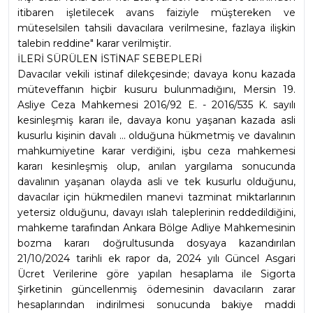
itibaren işletilecek avans faiziyle müştereken ve 
müteselsilen tahsili davacılara verilmesine, fazlaya ilişkin 
talebin reddine" karar verilmiştir.
İLERİ SÜRÜLEN İSTİNAF SEBEPLERİ
Davacılar vekili istinaf dilekçesinde; davaya konu kazada 
müteveffanın hiçbir kusuru bulunmadığını, Mersin 19. 
Asliye Ceza Mahkemesi 2016/92 E. - 2016/535 K. sayılı 
kesinleşmiş kararı ile, davaya konu yaşanan kazada asli 
kusurlu kişinin davalı ... olduğuna hükmetmiş ve davalının 
mahkumiyetine karar verdiğini, işbu ceza mahkemesi 
kararı kesinleşmiş olup, anılan yargılama sonucunda 
davalının yaşanan olayda asli ve tek kusurlu olduğunu, 
davacılar için hükmedilen manevi tazminat miktarlarının 
yetersiz olduğunu, davayı ıslah taleplerinin reddedildiğini, 
mahkeme tarafından Ankara Bölge Adliye Mahkemesinin 
bozma kararı doğrultusunda dosyaya kazandırılan 
21/10/2024 tarihli ek rapor da, 2024 yılı Güncel Asgari 
Ücret Verilerine göre yapılan hesaplama ile Sigorta 
Şirketinin güncellenmiş ödemesinin davacıların zarar 
hesaplarından indirilmesi sonucunda bakiye maddi 