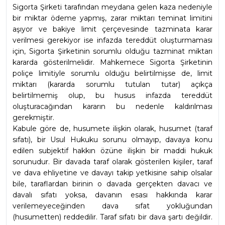
Sigorta Şirketi tarafından meydana gelen kaza nedeniyle 
bir miktar ödeme yapmış, zarar miktarı teminat limitini 
aşıyor ve bakiye limit çerçevesinde tazminata karar 
verilmesi gerekiyor ise infazda tereddüt oluşturmaması 
için, Sigorta Şirketinin sorumlu olduğu tazminat miktarı 
kararda gösterilmelidir. Mahkemece Sigorta Şirketinin 
poliçe limitiyle sorumlu olduğu belirtilmişse de, limit 
miktarı (kararda sorumlu tutulan tutar) açıkça 
belirtilmemiş olup, bu husus infazda tereddüt 
oluşturacağından kararın bu nedenle kaldırılması 
gerekmiştir.
Kabule göre de, husumete ilişkin olarak, husumet (taraf 
sıfatı), bir Usul Hukuku sorunu olmayıp, davaya konu 
edilen subjektif hakkın özüne ilişkin bir maddi hukuk 
sorunudur. Bir davada taraf olarak gösterilen kişiler, taraf 
ve dava ehliyetine ve davayı takip yetkisine sahip olsalar 
bile, taraflardan birinin o davada gerçekten davacı ve 
davalı sıfatı yoksa, davanın esası hakkında karar 
verilemeyeceğinden dava sıfat yokluğundan 
(husumetten) reddedilir. Taraf sıfatı bir dava şartı değildir. 