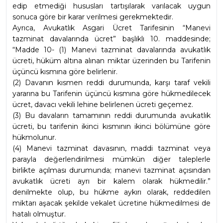
edip etmediği hususları tartışılarak varılacak uygun 
sonuca göre bir karar verilmesi gerekmektedir.
Ayrıca, Avukatlık Asgari Ücret Tarifesinin “Manevi 
tazminat davalarında ücret” başlıklı 10. maddesinde; 
“Madde 10- (1) Manevi tazminat davalarında avukatlık 
ücreti, hüküm altına alınan miktar üzerinden bu Tarifenin 
üçüncü kısmına göre belirlenir.
(2) Davanın kısmen reddi durumunda, karşı taraf vekili 
yararına bu Tarifenin üçüncü kısmına göre hükmedilecek 
ücret, davacı vekili lehine belirlenen ücreti geçemez.
(3) Bu davaların tamamının reddi durumunda avukatlık 
ücreti, bu tarifenin ikinci kısmının ikinci bölümüne göre 
hükmolunur.
(4) Manevi tazminat davasının, maddi tazminat veya 
parayla değerlendirilmesi mümkün diğer taleplerle 
birlikte açılması durumunda; manevi tazminat açısından 
avukatlık ücreti ayrı bir kalem olarak hükmedilir.” 
denilmekte olup, bu hükme aykırı olarak, reddedilen 
miktarı aşacak şekilde vekalet ücretine hükmedilmesi de 
hatalı olmuştur.