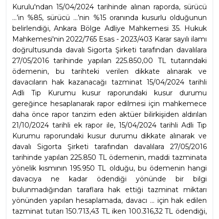
Kurulu'ndan 15/04/2024 tarihinde alınan raporda, sürücü 
...’in %85, sürücü ...’nin %15 oranında kusurlu olduğunun 
belirlendiği, Ankara Bölge Adliye Mahkemesi 35. Hukuk 
Mahkemesi'nin 2022/765 Esas - 2023/403 Karar sayılı ilamı 
doğrultusunda davalı Sigorta Şirketi tarafından davalılara 
27/05/2016 tarihinde yapılan 225.850,00 TL tutarındaki 
ödemenin, bu tarihteki verilen dikkate alınarak ve 
davacıların hak kazanacağı tazminat 15/04/2024 tarihli 
Adli Tıp Kurumu kusur raporundaki kusur durumu 
gereğince hesaplanarak rapor edilmesi için mahkemece 
daha önce rapor tanzim eden aktüer bilirkişiden aldırılan 
21/10/2024 tarihli ek rapor ile, 15/04/2024 tarihli Adli Tıp 
Kurumu raporundaki kusur durumu dikkate alınarak ve 
davalı Sigorta Şirketi tarafından davalılara 27/05/2016 
tarihinde yapılan 225.850 TL ödemenin, maddi tazminata 
yönelik kısmının 195.950 TL olduğu, bu ödemenin hangi 
davacıya ne kadar ödendiği yönünde bir bilgi 
bulunmadığından taraflara hak ettiği tazminat miktarı 
yönünden yapılan hesaplamada, davacı ... için hak edilen 
tazminat tutarı 150.713,43 TL iken 100.316,32 TL ödendiği, 