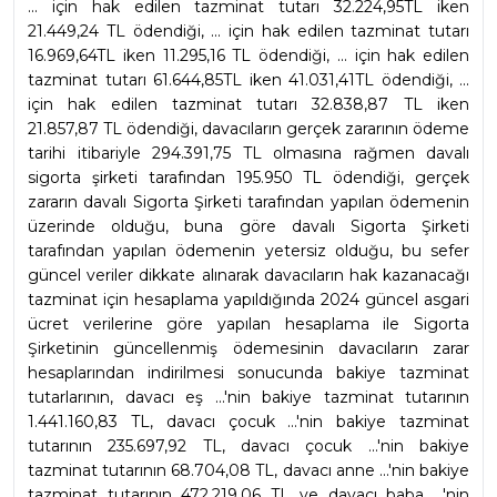
... için hak edilen tazminat tutarı 32.224,95TL iken 
21.449,24 TL ödendiği, ... için hak edilen tazminat tutarı 
16.969,64TL iken 11.295,16 TL ödendiği, ... için hak edilen 
tazminat tutarı 61.644,85TL iken 41.031,41TL ödendiği, ... 
için hak edilen tazminat tutarı 32.838,87 TL iken 
21.857,87 TL ödendiği, davacıların gerçek zararının ödeme 
tarihi itibariyle 294.391,75 TL olmasına rağmen davalı 
sigorta şirketi tarafından 195.950 TL ödendiği, gerçek 
zararın davalı Sigorta Şirketi tarafından yapılan ödemenin 
üzerinde olduğu, buna göre davalı Sigorta Şirketi 
tarafından yapılan ödemenin yetersiz olduğu, bu sefer 
güncel veriler dikkate alınarak davacıların hak kazanacağı 
tazminat için hesaplama yapıldığında 2024 güncel asgari 
ücret verilerine göre yapılan hesaplama ile Sigorta 
Şirketinin güncellenmiş ödemesinin davacıların zarar 
hesaplarından indirilmesi sonucunda bakiye tazminat 
tutarlarının, davacı eş ...'nin bakiye tazminat tutarının 
1.441.160,83 TL, davacı çocuk ...'nin bakiye tazminat 
tutarının 235.697,92 TL, davacı çocuk ...'nin bakiye 
tazminat tutarının 68.704,08 TL, davacı anne ...'nin bakiye 
tazminat tutarının 472.219,06 TL ve davacı baba ...'nin 