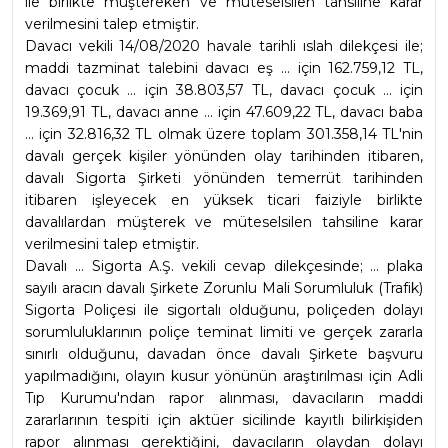
ile birlikte müştereken ve müteselsilen tahsiline karar 
verilmesini talep etmiştir.
Davacı vekili 14/08/2020 havale tarihli ıslah dilekçesi ile; 
maddi tazminat talebini davacı eş ... için 162.759,12 TL, 
davacı çocuk ... için 38.803,57 TL, davacı çocuk ... için 
19.369,91 TL, davacı anne ... için 47.609,22 TL, davacı baba 
... için 32.816,32 TL olmak üzere toplam 301.358,14 TL'nin 
davalı gerçek kişiler yönünden olay tarihinden itibaren, 
davalı Sigorta Şirketi yönünden temerrüt tarihinden 
itibaren işleyecek en yüksek ticari faiziyle birlikte 
davalılardan müşterek ve müteselsilen tahsiline karar 
verilmesini talep etmiştir.
Davalı ... Sigorta A.Ş. vekili cevap dilekçesinde; ... plaka 
sayılı aracın davalı Şirkete Zorunlu Mali Sorumluluk (Trafik) 
Sigorta Poliçesi ile sigortalı olduğunu, poliçeden dolayı 
sorumluluklarının poliçe teminat limiti ve gerçek zararla 
sınırlı olduğunu, davadan önce davalı Şirkete başvuru 
yapılmadığını, olayın kusur yönünün araştırılması için Adli 
Tıp Kurumu'ndan rapor alınması, davacıların maddi 
zararlarının tespiti için aktüer sicilinde kayıtlı bilirkişiden 
rapor alınması gerektiğini, davacıların olaydan dolayı 