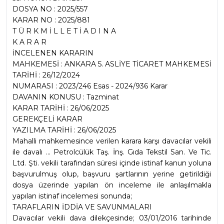
DOSYA NO : 2025/557
KARAR NO : 2025/881
T Ü R K M İ L L E T İ A D I N A
K A R A R
İNCELENEN KARARIN
MAHKEMESİ : ANKARA 5. ASLİYE TİCARET MAHKEMESİ
TARİHİ : 26/12/2024
NUMARASI : 2023/246 Esas - 2024/936 Karar
DAVANIN KONUSU : Tazminat
KARAR TARİHİ : 26/06/2025
GEREKÇELİ KARAR
YAZILMA TARİHİ : 26/06/2025
Mahalli mahkemesince verilen karara karşı davacılar vekili 
ile davalı ... Petrolcülük Taş. İnş. Gıda Tekstil San. Ve Tic. 
Ltd. Şti. vekili tarafından süresi içinde istinaf kanun yoluna 
başvurulmuş olup, başvuru şartlarının yerine getirildiği 
dosya üzerinde yapılan ön inceleme ile anlaşılmakla 
yapılan istinaf incelemesi sonunda;
TARAFLARIN İDDİA VE SAVUNMALARI
Davacılar vekili dava dilekçesinde; 03/01/2016 tarihinde 