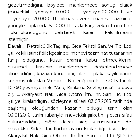
gözetilmediğini, böylece mahkemece sonuç olarak 
(müvekkil ... yönüyle 10.000 TL, ... yönüyle 20.000 TL ve 
... yönüyle 20.000 TL olmak üzere) manevi tazminat 
yönüyle toplamda 50.000 TL fazla karşı vekalet ücretine 
hükmolunduğunu belirterek, kararın kaldırılmasını 
istemiştir.
Davalı ... Petrolcülük Taş. İnş. Gıda Tekstil San. Ve Tic. Ltd. 
Şti. vekili istinaf dilekçesinde; manevi tazminat tutarlarının 
fahiş olduğunu, kusur oranını kabul etmediklerini, 
husumet itirazının mahkemece değerlendirmeye 
alınmadığını, kazaya konu araç olan ... plaka sayılı aracın, 
sunmuş oldukları Mersin 1. Noterliği’nin 10.07.2015 tarihli, 
10760 yevmiye nolu “Araç Kiralama Sözleşmesi” ile dava 
dışı ... Akaryakıt Nak. Gıda Otom. İth. İhr. San. Tic. Ltd. 
Şti.’ye kiralandığını, sözleşme süresi 03.07.2015 tarihinde 
başlamış olduğundan, kazanın olduğu tarih olan 
03.01.2016 tarihi itibariyle müvekkili şirketin işleten sıfatı 
bulunmadığını, diğer davalı araç sürücüsünün de, 
müvekkili Şirket tarafından aracın kiralandığı dava dışı ... 
Akaryakıt Nak. Gıda Otom. İth. İhr. San. Tic. Ltd. Şti’nde 