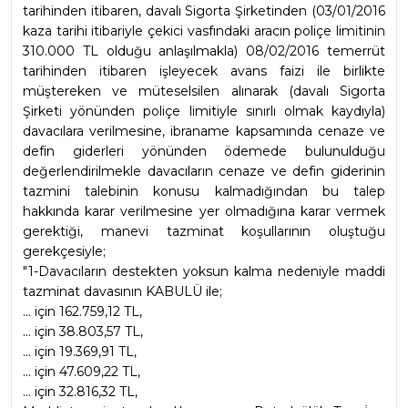
tarihinden itibaren, davalı Sigorta Şirketinden (03/01/2016 
kaza tarihi itibariyle çekici vasfındaki aracın poliçe limitinin 
310.000 TL olduğu anlaşılmakla) 08/02/2016 temerrüt 
tarihinden itibaren işleyecek avans faizi ile birlikte 
müştereken ve müteselsilen alınarak (davalı Sigorta 
Şirketi yönünden poliçe limitiyle sınırlı olmak kaydıyla) 
davacılara verilmesine, ibraname kapsamında cenaze ve 
defin giderleri yönünden ödemede bulunulduğu 
değerlendirilmekle davacıların cenaze ve defin giderinin 
tazmini talebinin konusu kalmadığından bu talep 
hakkında karar verilmesine yer olmadığına karar vermek 
gerektiği, manevi tazminat koşullarının oluştuğu 
gerekçesiyle;
"1-Davacıların destekten yoksun kalma nedeniyle maddi 
tazminat davasının KABULÜ ile;
... için 162.759,12 TL,
... için 38.803,57 TL,
... için 19.369,91 TL,
... için 47.609,22 TL,
... için 32.816,32 TL,