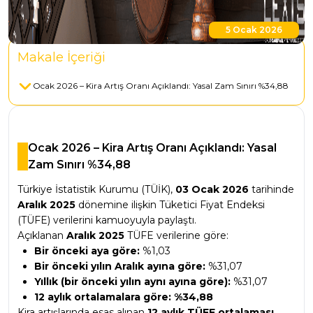
5 Ocak 2026
Makale İçeriği
Ocak 2026 – Kira Artış Oranı Açıklandı: Yasal Zam Sınırı %34,88
Ocak 2026 – Kira Artış Oranı Açıklandı: Yasal
Zam Sınırı %34,88
Türkiye İstatistik Kurumu (TÜİK),
03 Ocak 2026
tarihinde
Aralık 2025
dönemine ilişkin Tüketici Fiyat Endeksi
(TÜFE) verilerini kamuoyuyla paylaştı.
Açıklanan
Aralık 2025
TÜFE verilerine göre:
Bir önceki aya göre:
%1,03
Bir önceki yılın Aralık ayına göre:
%31,07
Yıllık (bir önceki yılın aynı ayına göre):
%31,07
12 aylık ortalamalara göre:
%34,88
Kira artışlarında esas alınan
12 aylık TÜFE ortalaması