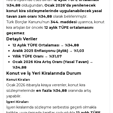
%34,88
olduğundan,
Ocak 2026’da yenilenecek
konut kira sözleşmelerinde uygulanabilecek yasal
tavan zam oranı %34,88
olarak belirlenmiştir.
Türk Borçlar Kanunu’nun
344. maddesi
uyarınca, konut
kira artışları bir önceki
12 aylık TÜFE ortalamasını
geçemez
.
Detaylı Veriler
12 Aylık TÜFE Ortalaması → %34,88
Aralık 2025 Enflasyonu (Aylık) → %1,03
Yıllık TÜFE Oranı → %31,07
Ocak 2026 Kira Artış Oranı (Yasal Tavan) →
%34,88
Konut ve İş Yeri Kiralarında Durum
Konut Kiraları
Ocak 2026 itibarıyla kiraya verenler, konut kira
sözleşmelerinde
en fazla %34,88
oranında artış
yapabilir.
İşyeri Kiraları
İşyeri kiralarında sözleşme serbestisi geçerli olmakla
birlikte, uygulamada taraflar çoğunlukla
12 aylık TÜFE