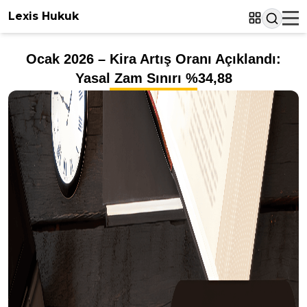
Lexis Hukuk
Ocak 2026 – Kira Artış Oranı Açıklandı:
Yasal Zam Sınırı %34,88