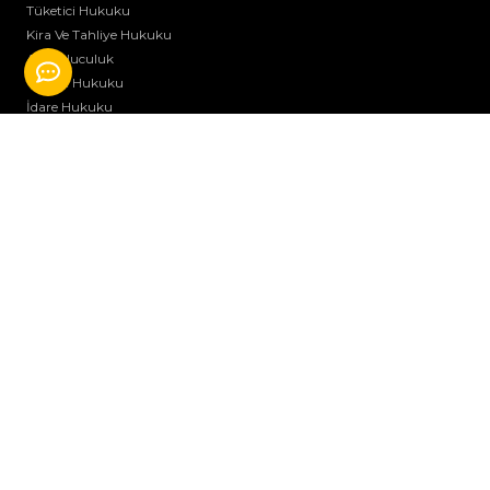
Tüketici Hukuku
Kira Ve Tahliye Hukuku
Arabuluculuk
Ticaret Hukuku
İdare Hukuku
Miras Hukuku
Diğer Hukuki Hizmetler
YASAL BİLGİLENDİRME
Çerez Politikası
KVKK Aydınlatma Metni
Veri Sahibi Başvuru Formu
İÇERİKLER
Makaleler
Basında Biz
İçtihatlar Ve Haberler
KURUMSAL
Hakkımızda
Ekibimiz
Kariyer