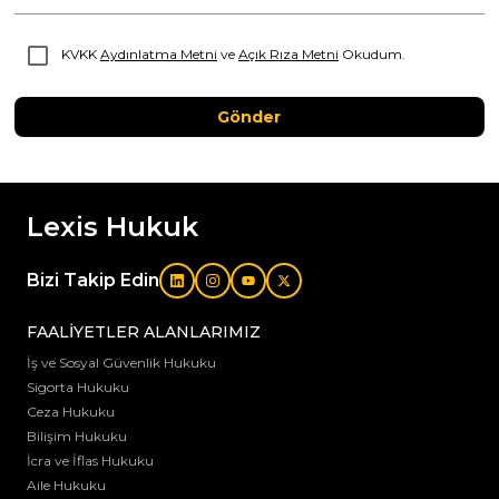
KVKK
Aydınlatma Metni
ve
Açık Rıza Metni
Okudum.
Gönder
Lexis Hukuk
Bizi Takip Edin
FAALİYETLER ALANLARIMIZ
İş ve Sosyal Güvenlik Hukuku
Sigorta Hukuku
Ceza Hukuku
Bilişim Hukuku
İcra ve İflas Hukuku
Aile Hukuku