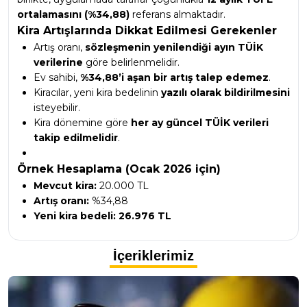
ortalamasını (%34,88)
referans almaktadır.
Kira Artışlarında Dikkat Edilmesi Gerekenler
Artış oranı,
sözleşmenin yenilendiği ayın TÜİK
verilerine
göre belirlenmelidir.
Ev sahibi,
%34,88’i aşan bir artış talep edemez
.
Kiracılar, yeni kira bedelinin
yazılı olarak bildirilmesini
isteyebilir.
Kira dönemine göre
her ay güncel TÜİK verileri
takip edilmelidir
.
Örnek Hesaplama (Ocak 2026 için)
Mevcut kira:
20.000 TL
Artış oranı:
%34,88
Yeni kira bedeli:
26.976 TL
İçeriklerimiz